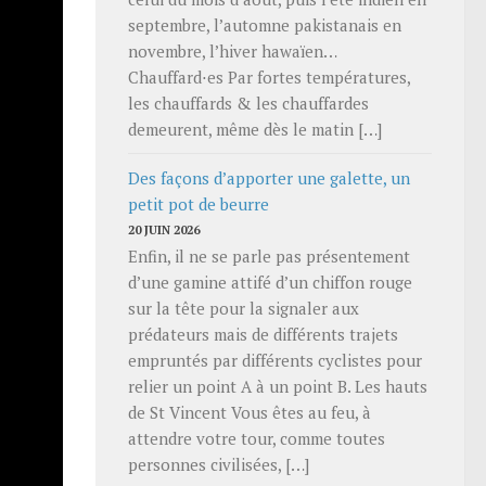
on de
septembre, l’automne pakistanais en
t pas
novembre, l’hiver hawaïen…
es
Chauffard⋅es Par fortes températures,
 à des
les chauffards & les chauffardes
e qui
demeurent, même dès le matin […]
itesse
Des façons d’apporter une galette, un
petit pot de beurre
20 JUIN 2026
Enfin, il ne se parle pas présentement
d’une gamine attifé d’un chiffon rouge
sur la tête pour la signaler aux
prédateurs mais de différents trajets
empruntés par différents cyclistes pour
relier un point A à un point B. Les hauts
de St Vincent Vous êtes au feu, à
attendre votre tour, comme toutes
personnes civilisées, […]