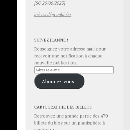
[SO 25/06/2023]
brèves déjà publiées
SUIVEZ JEANNE !
ous
Renseignez votre adresse mail pour
recevoir une notification à chaque
nde
nouvelle publication.
Adresse
tch
.
e-
Abonnez-vous !
mail
 rond-
 zone
uit en
CARTOGRAPHIE DES BILLETS
liquant
Retrouvez une grande partie des
470
billets du blog sur un
planisphère
à
explorer :