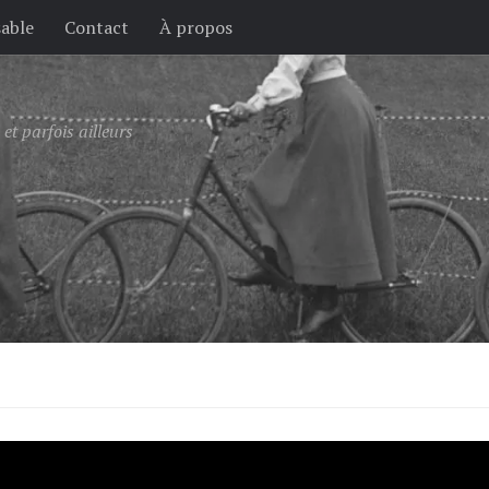
sable
Contact
À propos
et parfois ailleurs
 remplace une intersectio