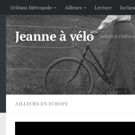
Orléans Métropole
Ailleurs
Lecture
Inclas
Skip to content
Jeanne à vélo
pédale à Orléans 
AILLEURS EN EUROPE
Un carrefour giratoire