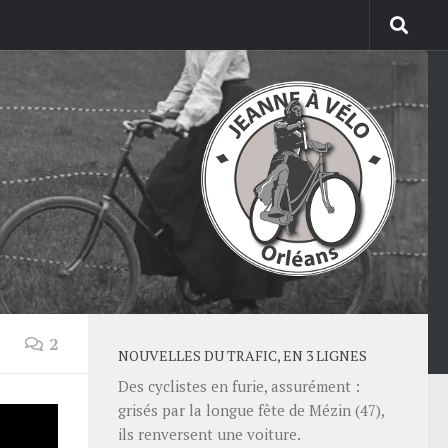
2
NOUVELLES DU TRAFIC, EN 3 LIGNES
Des cyclistes en furie, assurément :
grisés par la longue fête de Mézin (47),
n
ils renversent une voiture.