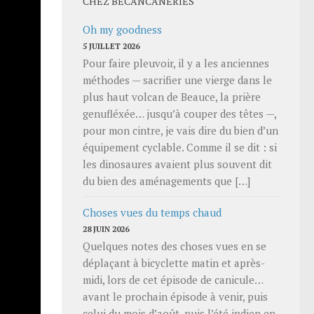
CHEZ BECANCANERIES
Oh my goodness
5 JUILLET 2026
Pour faire pleuvoir, il y a les anciennes
méthodes — sacrifier une vierge dans le
plus haut volcan de Beauce, la prière
genufléxée… jusqu’à couper des têtes —,
pour mon cintre, je vais dire du bien d’un
 80 km/h
équipement cyclable. Comme il se dit : si
sants de
les dinosaures avaient plus souvent dit
se trouve
du bien des aménagements que […]
Choses vues du temps chaud
.
28 JUIN 2026
ute ce
Quelques notes des choses vues en se
la
déplaçant à bicyclette matin et après-
nt de
midi, lors de cet épisode de canicule…
avant le prochain épisode à venir, puis
celui du mois d’août, puis l’été indien en