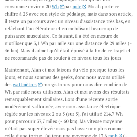
consomme environ 20
Wh
par
mile
. Micah porte ce
chiffre à 25 avec son style de pédalage, mais dans son article,
il teste un parcours avec un niveau d’assistance très bas, en
relâchant l’accélérateur et en mobilisant beaucoup de
puissance musculaire. Ce faisant, il a été en mesure de
n’utiliser que 3,1 Wh par mile sur une distance de 29 miles (~
46 km). Mais il admet qu’il était épuisé à la fin de ce trajet et
ne recommande pas de rouler à ce niveau tous les jours.
Maintenant, Alan et moi faisons du vélo presque tous les
jours, et nous sommes des geeks, donc nous avons utilisé
des
wattmètres
enregistreurs pour nous dire combien de
Wh par mile nous utilisons. Alan et moi avons des résultats
remarquablement similaires. Lors d’une récente sortie
modérément vallonnée, avec mon assistance électrique
réglée sur les niveaux 2 ou 3 (sur 5), j’ai utilisé 214,7 Wh
pour parcourir 37,7 miles (~ 60 km). Ma vitesse moyenne
n’était pas super élevée mais pas basse non plus comme
celle d’une tortue, j’ai tenu une moyenne de 13,6
mph
(~