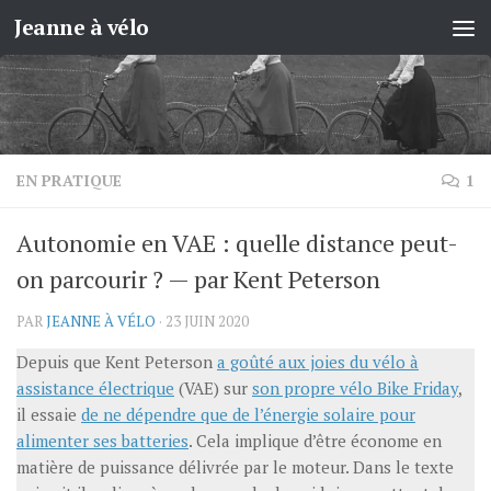
Jeanne à vélo
Skip to content
EN PRATIQUE
1
Autonomie en VAE : quelle distance peut-
on parcourir ? — par Kent Peterson
PAR
JEANNE À VÉLO
·
23 JUIN 2020
Depuis que Kent Peterson
a goûté aux joies du vélo à
assistance électrique
(VAE) sur
son propre vélo Bike Friday
,
il essaie
de ne dépendre que de l’énergie solaire pour
alimenter ses batteries
. Cela implique d’être économe en
matière de puissance délivrée par le moteur. Dans le texte