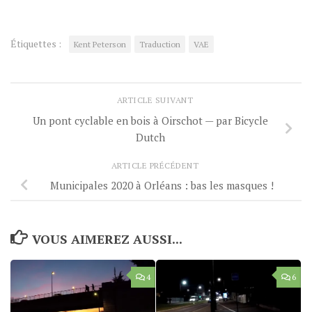
Étiquettes :
Kent Peterson
Traduction
VAE
ARTICLE SUIVANT
Un pont cyclable en bois à Oirschot — par Bicycle
Dutch
ARTICLE PRÉCÉDENT
Municipales 2020 à Orléans : bas les masques !
VOUS AIMEREZ AUSSI...
4
6