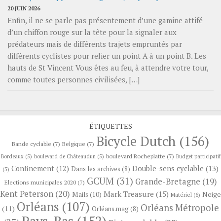
20 JUIN 2026
Enfin, il ne se parle pas présentement d’une gamine attifé
d’un chiffon rouge sur la tête pour la signaler aux
prédateurs mais de différents trajets empruntés par
différents cyclistes pour relier un point A à un point B. Les
hauts de St Vincent Vous êtes au feu, à attendre votre tour,
comme toutes personnes civilisées, […]
ÉTIQUETTES
Bicycle Dutch
(156)
Bande cyclable
(7)
Belgique
(7)
boulevard Rocheplatte
(7)
Bordeaux
(5)
boulevard de Châteaudun
(5)
Budget participatif
Confinement
(12)
Double-sens cyclable
(13)
Dans les archives
(8)
(5)
GCUM
(31)
Grande-Bretagne
(19)
Elections municipales 2020
(7)
Kent Peterson
(20)
Mark Treasure
(15)
Neige
Mails
(10)
Matériel
(6)
Orléans
(107)
Orléans Métropole
(11)
Orléans.mag
(8)