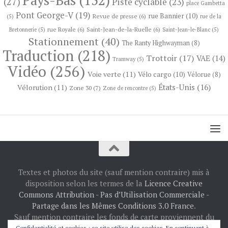
Pays-Bas
(152)
(27)
Piste cyclable
(23)
place Gambetta
Pont George-V
(19)
rue Bannier
(10)
Revue de presse
(6)
(5)
rue de la
rue Royale
(6)
Saint-Jean-de-la-Ruelle
(6)
Bretonnerie
(5)
Saint-Jean-le-Blanc
(5)
Stationnement
(40)
The Ranty Highwayman
(8)
Traduction
(218)
Trottoir
(17)
VAE
(14)
Tramway
(5)
Vidéo
(256)
Voie verte
(11)
Vélo cargo
(10)
Vélorue
(8)
États-Unis
(16)
Vélorution
(11)
Zone 30
(7)
Zone de rencontre
(5)
Textes et photos du site (sauf mention contraire) mis à
disposition selon les termes de la
Licence Creative
Commons Attribution - Pas d’Utilisation Commerciale -
Partage dans les Mêmes Conditions 3.0 France
.
Sauf mention contraire les fonds de carte proviennent du
Confidentialité et cookies : ce site utilise des cookies. En continuant à