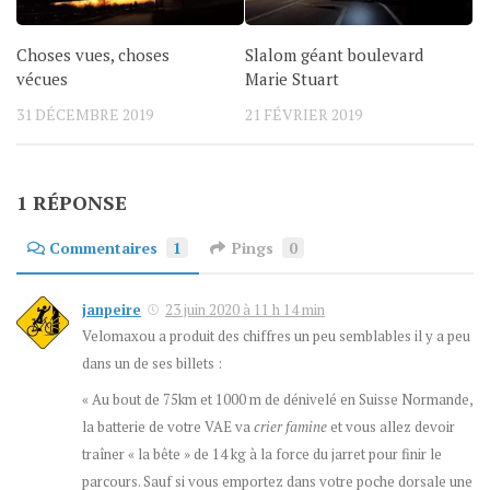
Choses vues, choses
Slalom géant boulevard
vécues
Marie Stuart
31 DÉCEMBRE 2019
21 FÉVRIER 2019
1 RÉPONSE
Commentaires
1
Pings
0
janpeire
23 juin 2020 à 11 h 14 min
Velomaxou a produit des chiffres un peu semblables il y a peu
dans un de ses billets :
« Au bout de 75km et 1000 m de dénivelé en Suisse Normande,
la batterie de votre VAE va
crier famine
et vous allez devoir
traîner « la bête » de 14 kg à la force du jarret pour finir le
parcours. Sauf si vous emportez dans votre poche dorsale une