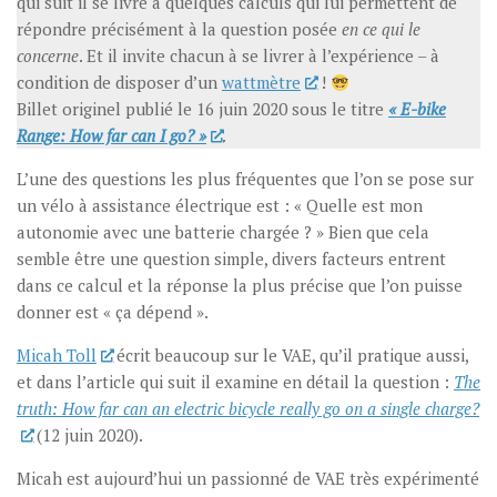
qui suit il se livre à quelques calculs qui lui permettent de
répondre précisément à la question posée
en ce qui le
concerne
. Et il invite chacun à se livrer à l’expérience – à
condition de disposer d’un
wattmètre
!
Billet originel publié le 16 juin 2020 sous le titre
« E-bike
Range: How far can I go? »
.
L’une des questions les plus fréquentes que l’on se pose sur
un vélo à assistance électrique est : « Quelle est mon
autonomie avec une batterie chargée ? » Bien que cela
semble être une question simple, divers facteurs entrent
dans ce calcul et la réponse la plus précise que l’on puisse
donner est « ça dépend ».
Micah Toll
écrit beaucoup sur le VAE, qu’il pratique aussi,
et dans l’article qui suit il examine en détail la question :
The
truth: How far can an electric bicycle really go on a single charge?
(12 juin 2020).
Micah est aujourd’hui un passionné de VAE très expérimenté