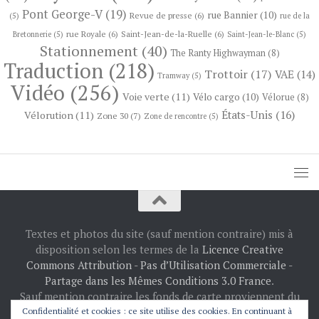
Pont George-V
(19)
rue Bannier
(10)
Revue de presse
(6)
(5)
rue de la
rue Royale
(6)
Saint-Jean-de-la-Ruelle
(6)
Bretonnerie
(5)
Saint-Jean-le-Blanc
(5)
Stationnement
(40)
The Ranty Highwayman
(8)
Traduction
(218)
Trottoir
(17)
VAE
(14)
Tramway
(5)
Vidéo
(256)
Voie verte
(11)
Vélo cargo
(10)
Vélorue
(8)
États-Unis
(16)
Vélorution
(11)
Zone 30
(7)
Zone de rencontre
(5)
Textes et photos du site (sauf mention contraire) mis à
disposition selon les termes de la
Licence Creative
Commons Attribution - Pas d’Utilisation Commerciale -
Partage dans les Mêmes Conditions 3.0 France
.
Sauf mention contraire les fonds de carte proviennent du
projet
OpenStreetMap
: © les contributeurs
Confidentialité et cookies : ce site utilise des cookies. En continuant à