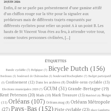
20 JUIN 2026
Enfin, il ne se parle pas présentement d’une gamine attifé
d’un chiffon rouge sur la tête pour la signaler aux
prédateurs mais de différents trajets empruntés par
différents cyclistes pour relier un point A à un point B. Les
hauts de St Vincent Vous êtes au feu, à attendre votre tour,
comme toutes personnes civilisées, […]
ÉTIQUETTES
Bicycle Dutch
(156)
Bande cyclable
(7)
Belgique
(7)
boulevard Rocheplatte
(7)
Bordeaux
(5)
boulevard de Châteaudun
(5)
Budget participatif
Confinement
(12)
Double-sens cyclable
(13)
Dans les archives
(8)
(5)
GCUM
(31)
Grande-Bretagne
(19)
Elections municipales 2020
(7)
Kent Peterson
(20)
Mark Treasure
(15)
Neige
Mails
(10)
Matériel
(6)
Orléans
(107)
Orléans Métropole
(11)
Orléans.mag
(8)
Pays-Bas
(152)
(27)
Piste cyclable
(23)
place Gambetta