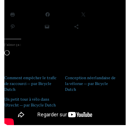
Partager :
Imprimer
Facebook
X
Pinterest
E-mail
Plus
J’aime ça :
Chargement…
Comment empêcher le trafic
Conception néerlandaise de
de raccourci — par Bicycle
la vélorue — par Bicycle
Dutch
Dutch
Un petit tour à vélo dans
Utrecht — par Bicycle Dutch