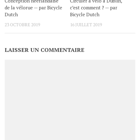
Conception néerlandaise
Circuler à vélo à Dublin,
de la vélorue — par Bicycle
c’est comment ? — par
Dutch
Bicycle Dutch
23 OCTOBRE 2019
16 JUILLET 2019
LAISSER UN COMMENTAIRE