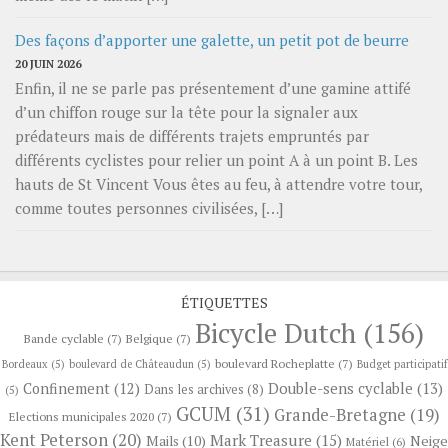
Des façons d’apporter une galette, un petit pot de beurre
20 JUIN 2026
Enfin, il ne se parle pas présentement d’une gamine attifé
d’un chiffon rouge sur la tête pour la signaler aux
prédateurs mais de différents trajets empruntés par
différents cyclistes pour relier un point A à un point B. Les
hauts de St Vincent Vous êtes au feu, à attendre votre tour,
comme toutes personnes civilisées, […]
ÉTIQUETTES
Bicycle Dutch
(156)
Bande cyclable
(7)
Belgique
(7)
boulevard Rocheplatte
(7)
Bordeaux
(5)
boulevard de Châteaudun
(5)
Budget participatif
Confinement
(12)
Double-sens cyclable
(13)
Dans les archives
(8)
(5)
GCUM
(31)
Grande-Bretagne
(19)
Elections municipales 2020
(7)
Kent Peterson
(20)
Mark Treasure
(15)
Neige
Mails
(10)
Matériel
(6)