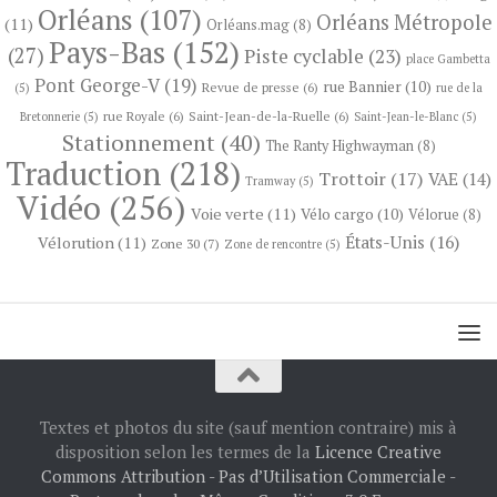
Orléans
(107)
Orléans Métropole
(11)
Orléans.mag
(8)
Pays-Bas
(152)
(27)
Piste cyclable
(23)
place Gambetta
Pont George-V
(19)
rue Bannier
(10)
Revue de presse
(6)
(5)
rue de la
rue Royale
(6)
Saint-Jean-de-la-Ruelle
(6)
Bretonnerie
(5)
Saint-Jean-le-Blanc
(5)
Stationnement
(40)
The Ranty Highwayman
(8)
Traduction
(218)
Trottoir
(17)
VAE
(14)
Tramway
(5)
Vidéo
(256)
Voie verte
(11)
Vélo cargo
(10)
Vélorue
(8)
États-Unis
(16)
Vélorution
(11)
Zone 30
(7)
Zone de rencontre
(5)
Textes et photos du site (sauf mention contraire) mis à
disposition selon les termes de la
Licence Creative
Commons Attribution - Pas d’Utilisation Commerciale -