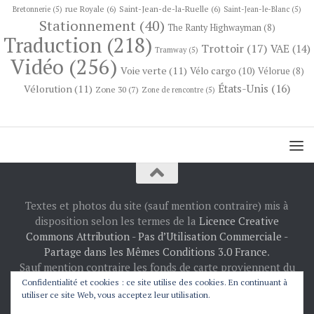
rue Royale
(6)
Saint-Jean-de-la-Ruelle
(6)
Bretonnerie
(5)
Saint-Jean-le-Blanc
(5)
Stationnement
(40)
The Ranty Highwayman
(8)
Traduction
(218)
Trottoir
(17)
VAE
(14)
Tramway
(5)
Vidéo
(256)
Voie verte
(11)
Vélo cargo
(10)
Vélorue
(8)
États-Unis
(16)
Vélorution
(11)
Zone 30
(7)
Zone de rencontre
(5)
Textes et photos du site (sauf mention contraire) mis à
disposition selon les termes de la
Licence Creative
Commons Attribution - Pas d’Utilisation Commerciale -
Partage dans les Mêmes Conditions 3.0 France
.
Sauf mention contraire les fonds de carte proviennent du
projet
OpenStreetMap
: © les contributeurs
Confidentialité et cookies : ce site utilise des cookies. En continuant à
utiliser ce site Web, vous acceptez leur utilisation.
d’OpenStreetMap.