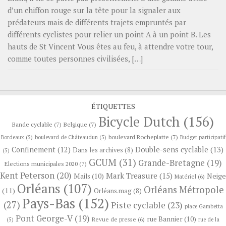
d’un chiffon rouge sur la tête pour la signaler aux
prédateurs mais de différents trajets empruntés par
différents cyclistes pour relier un point A à un point B. Les
hauts de St Vincent Vous êtes au feu, à attendre votre tour,
comme toutes personnes civilisées, […]
ÉTIQUETTES
Bicycle Dutch
(156)
Bande cyclable
(7)
Belgique
(7)
boulevard Rocheplatte
(7)
Bordeaux
(5)
boulevard de Châteaudun
(5)
Budget participatif
Confinement
(12)
Double-sens cyclable
(13)
Dans les archives
(8)
(5)
GCUM
(31)
Grande-Bretagne
(19)
Elections municipales 2020
(7)
Kent Peterson
(20)
Mark Treasure
(15)
Neige
Mails
(10)
Matériel
(6)
Orléans
(107)
Orléans Métropole
(11)
Orléans.mag
(8)
Pays-Bas
(152)
(27)
Piste cyclable
(23)
place Gambetta
Pont George-V
(19)
rue Bannier
(10)
Revue de presse
(6)
(5)
rue de la