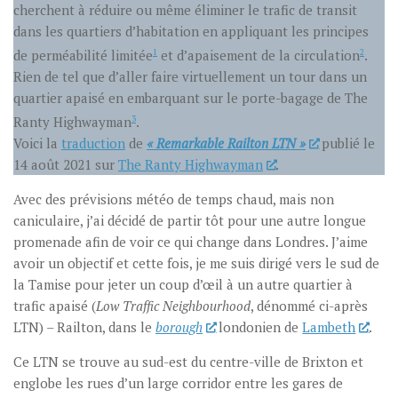
cherchent à réduire ou même éliminer le trafic de transit
dans les quartiers d’habitation en appliquant les principes
de perméabilité limitée
1
et d’apaisement de la circulation
2
.
Rien de tel que d’aller faire virtuellement un tour dans un
quartier apaisé en embarquant sur le porte-bagage de The
Ranty Highwayman
3
.
Voici la
traduction
de
« Remarkable Railton LTN »
publié le
14 août 2021 sur
The Ranty Highwayman
.
Avec des prévisions météo de temps chaud, mais non
caniculaire, j’ai décidé de partir tôt pour une autre longue
promenade afin de voir ce qui change dans Londres. J’aime
avoir un objectif et cette fois, je me suis dirigé vers le sud de
la Tamise pour jeter un coup d’œil à un autre quartier à
trafic apaisé (
Low Traffic Neighbourhood
, dénommé ci-après
LTN) – Railton, dans le
borough
londonien de
Lambeth
.
Ce LTN se trouve au sud-est du centre-ville de Brixton et
englobe les rues d’un large corridor entre les gares de