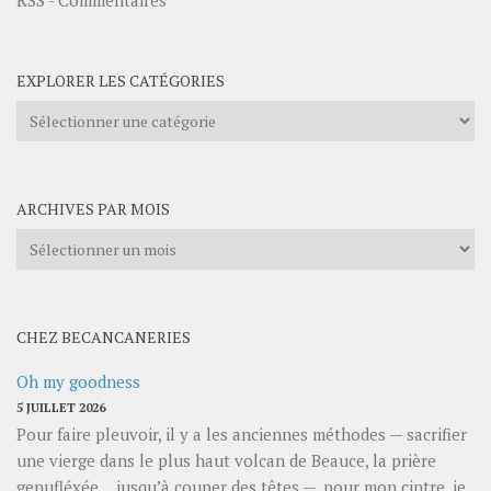
RSS - Commentaires
EXPLORER LES CATÉGORIES
Explorer
les
catégories
ARCHIVES PAR MOIS
Archives
par
mois
CHEZ BECANCANERIES
Oh my goodness
5 JUILLET 2026
Pour faire pleuvoir, il y a les anciennes méthodes — sacrifier
une vierge dans le plus haut volcan de Beauce, la prière
genufléxée… jusqu’à couper des têtes —, pour mon cintre, je