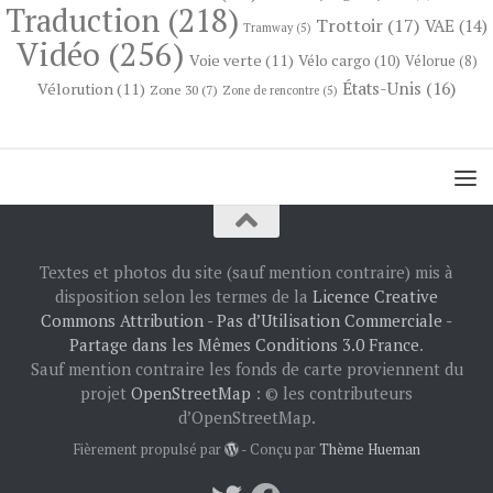
Traduction
(218)
Trottoir
(17)
VAE
(14)
Tramway
(5)
Vidéo
(256)
Voie verte
(11)
Vélo cargo
(10)
Vélorue
(8)
États-Unis
(16)
Vélorution
(11)
Zone 30
(7)
Zone de rencontre
(5)
Textes et photos du site (sauf mention contraire) mis à
disposition selon les termes de la
Licence Creative
Commons Attribution - Pas d’Utilisation Commerciale -
Partage dans les Mêmes Conditions 3.0 France
.
Sauf mention contraire les fonds de carte proviennent du
projet
OpenStreetMap
: © les contributeurs
d’OpenStreetMap.
Fièrement propulsé par
- Conçu par
Thème Hueman