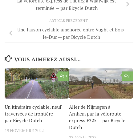
La véloroute express de Tilburg à Waalwijk est
terminée — par Bicycle Dutch
ARTICLE PRÉCÉDENT
Une liaison cyclable améliorée entre Vught et Bois-
le-Duc — par Bicycle Dutch
VOUS AIMEREZ AUSSI...
0
1
Un itinéraire cyclable, neuf
Aller de Nijmegen à
traversées de frontière —
Arnhem par la véloroute
par Bicycle Dutch
express F325 — par Bicycle
Dutch
19 NOVEMBRE 2022
22 AVRIL 2022