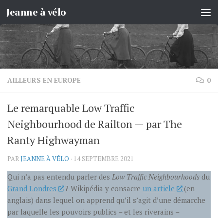
Jeanne à vélo
Skip to content
AILLEURS EN EUROPE
0
Le remarquable Low Traffic
Neighbourhood de Railton — par The
Ranty Highwayman
PAR
JEANNE À VÉLO
·
14 SEPTEMBRE 2021
Qui n’a pas entendu parler des
Low Traffic Neighbourhoods
du
Grand Londres
? Wikipédia y consacre
un article
(en
anglais) dans lequel on apprend qu’il s’agit d’une démarche
par laquelle les pouvoirs publics – et les riverains –