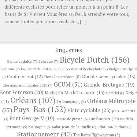
différents cyclistes pour relier un point A à un point B. Les
hauts de St Vincent Vous êtes au feu, à attendre votre tour,
comme toutes personnes civilisées, […]
ÉTIQUETTES
Bicycle Dutch
(156)
Bande cyclable
(7)
Belgique
(7)
boulevard Rocheplatte
(7)
Bordeaux
(5)
boulevard de Châteaudun
(5)
Budget participatif
Confinement
(12)
Double-sens cyclable
(13)
Dans les archives
(8)
(5)
GCUM
(31)
Grande-Bretagne
(19)
Elections municipales 2020
(7)
Kent Peterson
(20)
Mark Treasure
(15)
Neige
Mails
(10)
Matériel
(6)
Orléans
(107)
Orléans Métropole
(11)
Orléans.mag
(8)
Pays-Bas
(152)
(27)
Piste cyclable
(23)
place Gambetta
Pont George-V
(19)
rue Bannier
(10)
Revue de presse
(6)
(5)
rue de la
rue Royale
(6)
Saint-Jean-de-la-Ruelle
(6)
Bretonnerie
(5)
Saint-Jean-le-Blanc
(5)
Stationnement
(40)
The Ranty Highwayman
(8)