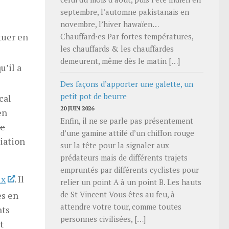
septembre, l’automne pakistanais en
novembre, l’hiver hawaïen…
tuer en
Chauffard⋅es Par fortes températures,
les chauffards & les chauffardes
demeurent, même dès le matin […]
u’il a
Des façons d’apporter une galette, un
petit pot de beurre
cal
20 JUIN 2026
en
Enfin, il ne se parle pas présentement
ne
d’une gamine attifé d’un chiffon rouge
ciation
sur la tête pour la signaler aux
prédateurs mais de différents trajets
empruntés par différents cyclistes pour
ux
. Il
relier un point A à un point B. Les hauts
es en
de St Vincent Vous êtes au feu, à
attendre votre tour, comme toutes
nts
personnes civilisées, […]
t