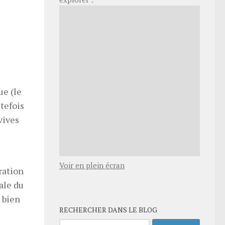
ue (le
tefois
vives
Voir en plein écran
ration
tale du
s bien
RECHERCHER DANS LE BLOG
Rechercher :