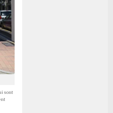
ui sont
ent