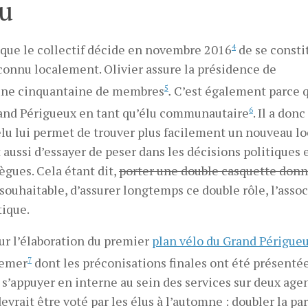
lu
o que le collectif décide en novembre 2016
4
de se consti
connu localement. Olivier assure la présidence de
une cinquantaine de membres
5
.
C’est également parce q
rand Périgueux en tant qu’élu communautaire
6
. Il a donc
lu lui permet de trouver plus facilement un nouveau lo
t aussi d’essayer de peser dans les décisions politiques 
ègues. Cela étant dit,
porter une double casquette don
 souhaitable, d’assurer longtemps ce double rôle, l’asso
tique.
our l’élaboration du premier
plan vélo du Grand Périgue
remer
7
dont les préconisations finales ont été présenté
t s’appuyer en interne au sein des services sur deux age
evrait être voté par les élus à l’automne : doubler la par