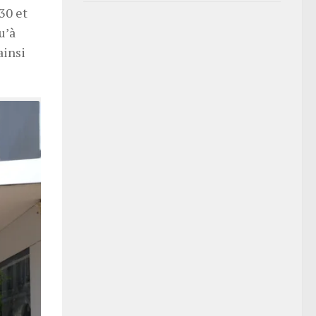
30 et
u’à
ainsi