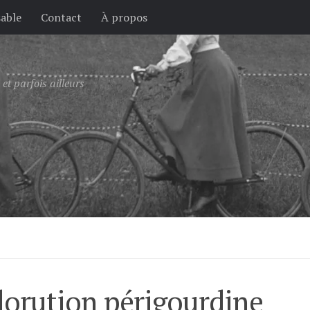
sable
Contact
À propos
et parfois ailleurs
élorution périgourdine