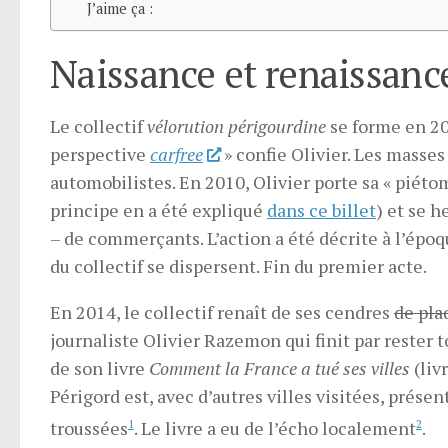
J’aime ça :
Naissance et renaissance
Le collectif
vélorution périgourdine
se forme en 20
perspective
carfree
» confie Olivier. Les masses
automobilistes. En 2010, Olivier porte sa « piét
principe en a été expliqué
dans ce billet
) et se h
– de commerçants. L’action a été décrite à l’épo
du collectif se dispersent. Fin du premier acte.
En 2014, le collectif renaît de ses cendres
de pla
journaliste Olivier Razemon qui finit par rester 
de son livre
Comment la France a tué ses villes
(liv
Périgord est, avec d’autres villes visitées, prés
troussées
1
. Le livre a eu de l’écho localement
2
.