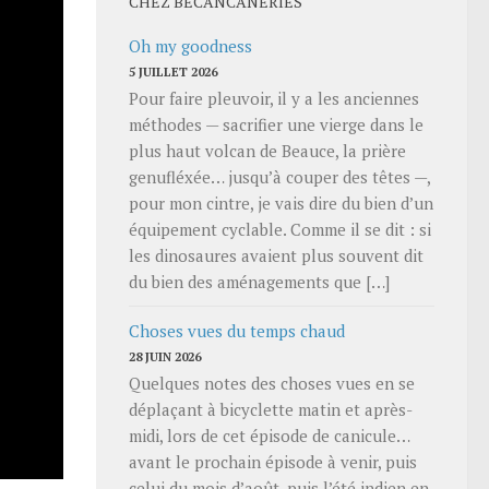
CHEZ BECANCANERIES
Oh my goodness
5 JUILLET 2026
Pour faire pleuvoir, il y a les anciennes
méthodes — sacrifier une vierge dans le
plus haut volcan de Beauce, la prière
genufléxée… jusqu’à couper des têtes —,
pour mon cintre, je vais dire du bien d’un
équipement cyclable. Comme il se dit : si
les dinosaures avaient plus souvent dit
du bien des aménagements que […]
Choses vues du temps chaud
28 JUIN 2026
Quelques notes des choses vues en se
déplaçant à bicyclette matin et après-
midi, lors de cet épisode de canicule…
avant le prochain épisode à venir, puis
celui du mois d’août, puis l’été indien en