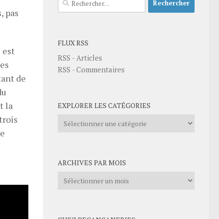
, pas
FLUX RSS
l est
RSS - Articles
des
RSS - Commentaires
tant de
du
t la
EXPLORER LES CATÉGORIES
trois
Explorer
les
de
catégories
ARCHIVES PAR MOIS
Archives
par
mois